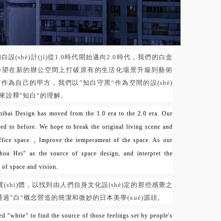
白設(shè)計(jì)從1.0時代開始邁向2.0時代，我們的白盒
，希望在新的辦公空間上打破原有的生活化場景升級到藝術
ì)。作為自己的甲方，我們以”知白守黑“作為空間的設(shè)
面來詮釋"知白“的理解。
hibai Design has moved from the 1.0 era to the 2.0 era. Our
d to before. We hope to break the original living scene and
office space. , Improve the temperament of the space. As our
ou Hei" as the source of space design, and interpret the
 of space and vision.
(shí)體，以找到由人們自身文化設(shè)定的那些感覺之
過”白“概念營造的簡潔和微妙的日本美學(xué)源頭。
led "white" to find the source of those feelings set by people's