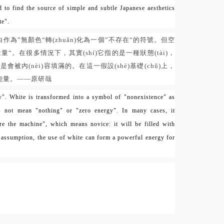
d to find the source of simple and subtle Japanese aesthetics
te".
作為”無顏色“轉(zhuǎn)化為一個”不存在“的符號。但空
“。在很多情況下，其實(shí)它指的是一種狀態(tài)，
是會被內(nèi)容填滿的。在這一假設(shè)基礎(chǔ)上，
能量。——原研哉
". White is transformed into a symbol of "nonexistence" as
s not mean "nothing" or "zero energy". In many cases, it
fore the machine", which means novice: it will be filled with
s assumption, the use of white can form a powerful energy for