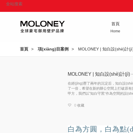
首頁
Home
首頁
>
項(xiàng)目案例
>
MOLONEY | 知白設(shè)計(
MOLONEY | 知白設(shè)計(j
在經(jīng)歷了兩年的沉淀后，知白設(shè
了一倍，希望在新的辦公空間上打破原有的生
甲方，我們以”知白守黑“作為空間的設(sh
0
收藏
白為方圓，
白為點(d