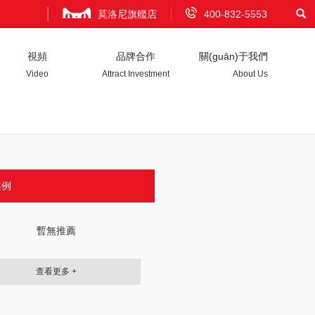
莫洛尼旗艦店
400-832-5553
視頻
品牌合作
關(guān)于我們
Video
Attract Investment
About Us
案例
暫無推薦
查看更多 +