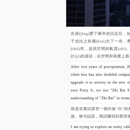
在經(jīng)歷了兩年的沉淀后，知
子也比之前擴(kuò)大了一倍
(shù)性，提高空間的氣質(zh
計(jì)的源頭，在空間和視覺上
After two years o
f
precipitation,
Z
white box has also doubled compare
upgrade it to artistry in the new 
own Party A, we use "Zhi Bai Sh
understanding of "Zhi Bai" in terms
我是在嘗試探究一個叫做”白“的實
源。換句話說，我試圖找到那些通
I am trying to explore an entity cal