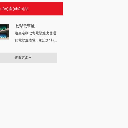
uān)產(chǎn)品
七彩電壁爐
這臺定制七彩電壁爐比普通
的電壁爐省電，加設(shè)可
活動背板使得安裝方便...
查看更多 +