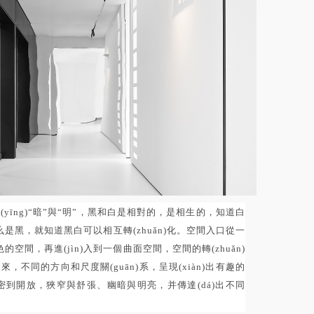
(yīng)“暗”與“明”，黑和白是相對的，是相生的，知道白
是黑，就知道黑白可以相互轉(zhuǎn)化。空間入口從一
的空間，再進(jìn)入到一個曲面空間，空間的轉(zhuǎn)
來，不同的方向和尺度關(guān)系，呈現(xiàn)出有趣的
奏，私密到開放，狹窄與舒張、幽暗與明亮，并傳達(dá)出不同