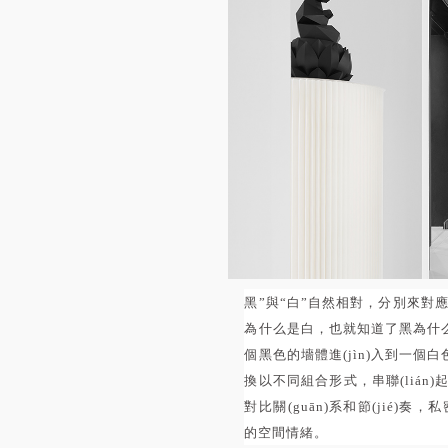
黑”與“白”自然相對，分別來對應
為什么是白，也就知道了黑為什么
個黑色的墻體進(jìn)入到一個白色
換以不同組合形式，串聯(lián)起
對比關(guān)系和節(jié)
的空間情緒。