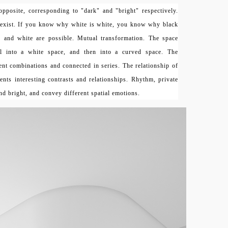
opposite, corresponding to "dark" and "bright" respectively.
coexist. If you know why white is white, you know why black
 and white are possible. Mutual transformation. The space
ll into a white space, and then into a curved space. The
rent combinations and connected in series. The relationship of
sents interesting contrasts and relationships. Rhythm, private
nd bright, and convey different spatial emotions.