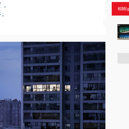
空，
相關(g
形。