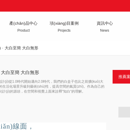
產(chǎn)品中心
項(xiàng)目案例
資訊中心
Product
Projects
News
jì) · 大白至簡 大白無形
ì) · 大白至簡 大白無形
推薦
)計(jì)從1.0時代開始邁向2.0時代，我們的白盒子也比之前擴(kuò)大
活化場景升級到藝術(shù)性，提高空間的氣質(zhì)。作為自己的
è)計(jì)的源頭，在空間和視覺上面來詮釋"知白“的理解。
iǎn)線面，