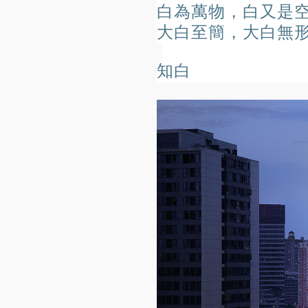
白為萬物，
白又是
大白至簡，
大白
無
知白