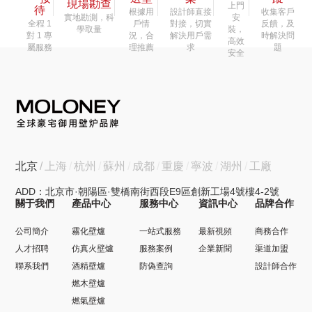
現場勘查
上門
待
根據用
設計師直接
收集客戶
實地勘測，科
安
全程 1
戶情
對接，切實
反饋，及
學取量
裝，
對 1 專
況，合
解決用戶需
時解決問
高效
屬服務
理推薦
求
題
安全
北京
上海
杭州
蘇州
成都
重慶
寧波
湖州
工廠
ADD：北京市·朝陽區·雙橋南街西段E9區創新工場4號樓4-2號
關于我們
產品中心
服務中心
資訊中心
品牌合作
公司簡介
霧化壁爐
一站式服務
最新視頻
商務合作
人才招聘
仿真火壁爐
服務案例
企業新聞
渠道加盟
聯系我們
酒精壁爐
防偽查詢
設計師合作
燃木壁爐
燃氣壁爐