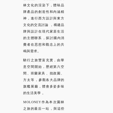
林文化的渲染下，體味品
牌產品的創造性和內涵精
神，進行西方設計與東方
文化的交流討論，構建品
牌與設計在現代家居生活
的主體聯系，探討國內消
費者在思想和觀念上的共
鳴與需求。
騎行之旅豐富充實，由華
意空間開始，歷經第六空
間、班蘭家具、拙政園、
方太等，參觀各大品牌的
旗艦展廳，體會多姿多味
的生活美學。
MOLONEY作為本次園林
之旅的最后一站，與這些