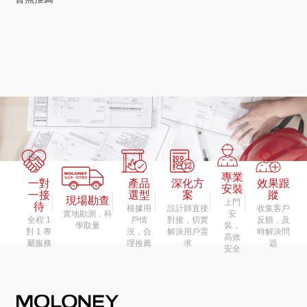
專業
一對
產品
深化方
效果跟
安裝
一接
選型
案
蹤
現場勘查
上門
待
根據用
設計師直接
收集客戶
實地勘測，科
安
全程 1
戶情
對接，切實
反饋，及
學取量
裝，
對 1 專
況，合
解決用戶需
時解決問
高效
屬服務
理推薦
求
題
安全