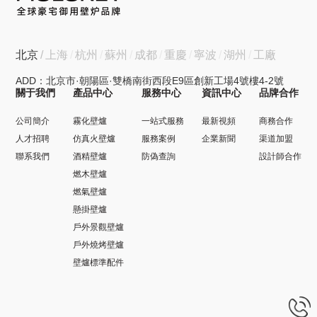
北京
上海
杭州
蘇州
成都
重慶
寧波
湖州
工廠
ADD：北京市·朝陽區·雙橋南街西段E9區創新工場4號樓4-2號
關于我們
產品中心
服務中心
資訊中心
品牌合作
公司簡介
霧化壁爐
一站式服務
最新視頻
商務合作
人才招聘
仿真火壁爐
服務案例
企業新聞
渠道加盟
聯系我們
酒精壁爐
防偽查詢
設計師合作
燃木壁爐
燃氣壁爐
懸掛壁爐
戶外景觀壁爐
戶外燒烤壁爐
壁爐標準配件