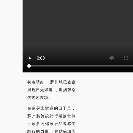
初春晴好，蘇州城已處處
展現日光爛漫，溫婉飄逸
的古色古韻。
在這尋常愜意的日子里，
蘇州裝飾設計行業協會攜
手眾多高端家居品牌感受
騎行的力量，在姑蘇城園