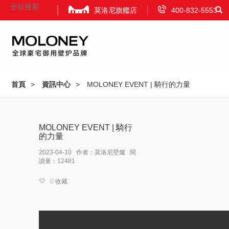
莫洛尼旗艦店
400-832-5553
首頁
產品中心
首頁
>
資訊中心
>
MOLONEY EVENT | 騎行的力量
Home
Product
MOLONEY EVENT | 騎行
項目案例
資訊中心
的力量
Projects
News
2023-04-10 作者：莫洛尼壁爐 閱
讀量：12481
視頻
品牌合作
關于我們
0
收藏
Video
Attract Investment
About Us