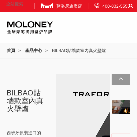
莫洛尼旗艦店
400-832-5553
首頁
產品中心
首頁
>
產品中心
>
BILBAO貼墻款室內真火壁爐
Home
Product
Prev
Next
項目案例
資訊中心
Projects
News
BILBAO貼
墻款室內真
視頻
品牌合作
關于我們
火壁爐
Video
Attract Investment
About Us
西班牙原裝進口的