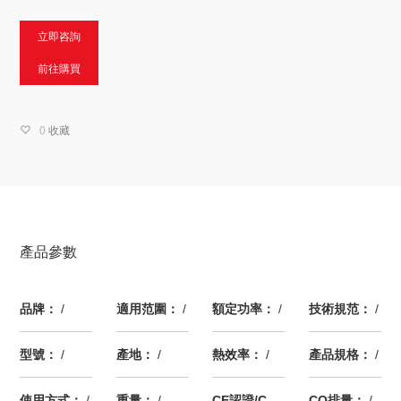
立即咨詢
前往購買
0
收藏
產品參數
品牌：
/
適用范圍：
/
額定功率：
/
技術規范：
/
型號：
/
產地：
/
熱效率：
/
產品規格：
/
使用方式：
/
重量：
/
CE認證/CERTIFIVADO：
CO排量：
/
/