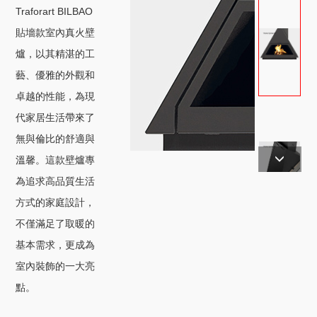
Traforart BILBAO
貼墻款室內真火壁
爐，以其精湛的工
藝、優雅的外觀和
卓越的性能，為現
代家居生活帶來了
無與倫比的舒適與
溫馨。這款壁爐專
為追求高品質生活
方式的家庭設計，
不僅滿足了取暖的
基本需求，更成為
室內裝飾的一大亮
點。